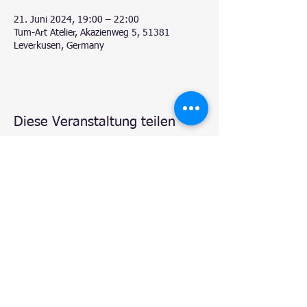
21. Juni 2024, 19:00 – 22:00
Tum-Art Atelier, Akazienweg 5, 51381
Leverkusen, Germany
Diese Veranstaltung teilen
© 2020 by
Natalie - Atelier TUM-Art
, Leverkusen.
Proudly created with
Wix.com