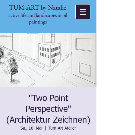
TUM-ART by Natalie
active life and landscapes in oil
paintings
"Two Point
Perspective"
(Architektur Zeichnen)
Sa., 18. Mai
  |  
Tum-Art Atelier