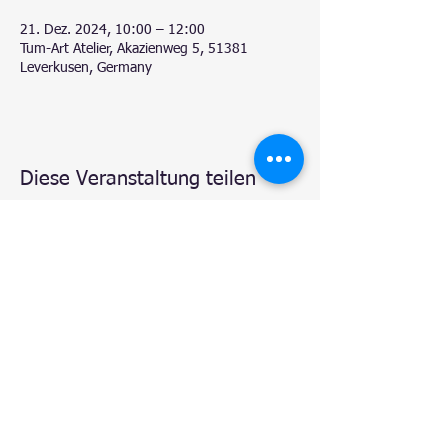
21. Dez. 2024, 10:00 – 12:00
Tum-Art Atelier, Akazienweg 5, 51381
Leverkusen, Germany
Diese Veranstaltung teilen
© 2020 by
Natalie - Atelier TUM-Art
, Leverkusen.
Proudly created with
Wix.com