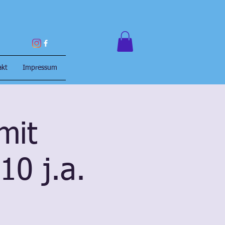
akt
Impressum
mit
10 j.a.