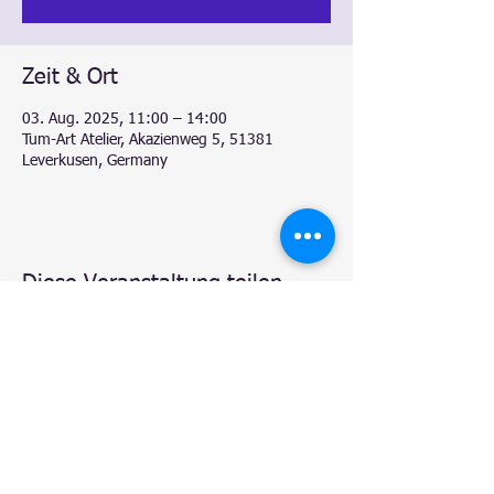
Zeit & Ort
03. Aug. 2025, 11:00 – 14:00
Tum-Art Atelier, Akazienweg 5, 51381
Leverkusen, Germany
Diese Veranstaltung teilen
© 2020 by
Natalie - Atelier TUM-Art
, Leverkusen.
Proudly created with
Wix.com