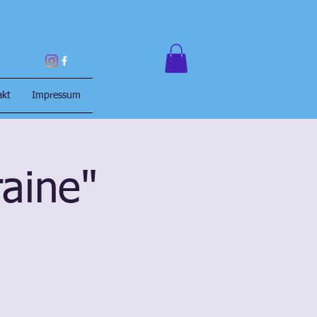
akt
Impressum
aine"