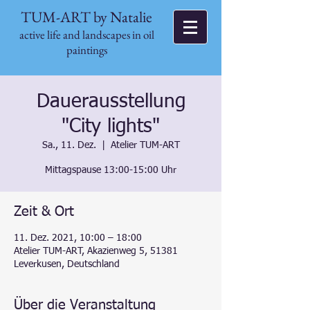
TUM-ART by Natalie
active life and landscapes in oil
paintings
Dauerausstellung
"City lights"
Sa., 11. Dez.
  |  
Atelier TUM-ART
Mittagspause 13:00-15:00 Uhr
Zeit & Ort
11. Dez. 2021, 10:00 – 18:00
Atelier TUM-ART, Akazienweg 5, 51381
Leverkusen, Deutschland
Über die Veranstaltung