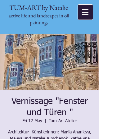
TUM-ART by Natalie
active life and landscapes in oil
paintings
Vernissage "Fenster
und Türen "
Fri 17 May
  |  
Tum-Art Atelier
Architektur -Künstlerinnen: Mariia Ananieva,
Mariya und Natalie Tumchenok, Katheryna