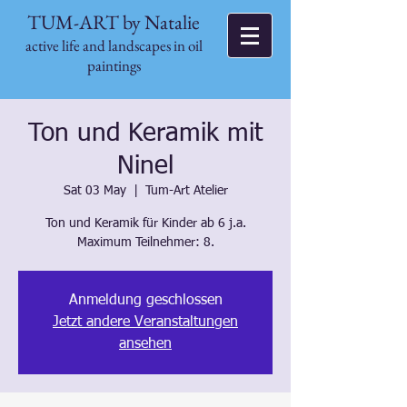
TUM-ART by Natalie
active life and landscapes in oil
paintings
Ton und Keramik mit
Ninel
Sat 03 May
  |  
Tum-Art Atelier
Ton und Keramik für Kinder ab 6 j.a.
Maximum Teilnehmer: 8.
Anmeldung geschlossen
Jetzt andere Veranstaltungen
ansehen