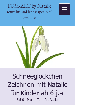
TUM-ART by Natalie
active life and landscapes in oil
paintings
Schneeglöckchen
Zeichnen mit Natalie
für Kinder ab 6 j.a.
Sat 01 Mar
  |  
Tum-Art Atelier