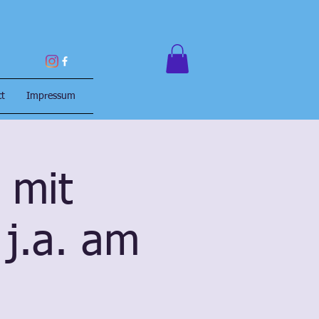
ct
Impressum
 mit
 j.a. am