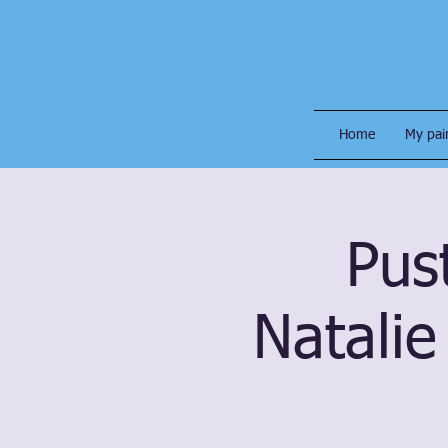
Home
My pai
Pus
Natalie