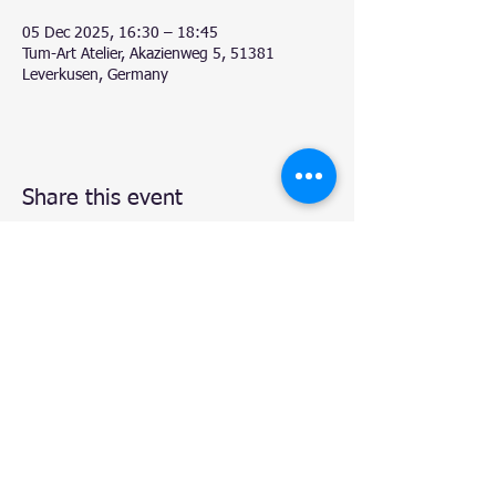
05 Dec 2025, 16:30 – 18:45
Tum-Art Atelier, Akazienweg 5, 51381
Leverkusen, Germany
Share this event
© 2020 by Natalie.
- Atelier TUM-Art
, Leverkusen.
Proudly created with
Wix.com