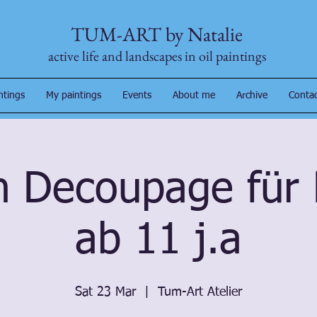
TUM-ART by Natalie
active life and landscapes in oil paintings
ntings
My paintings
Events
About me
Archive
Conta
n Decoupage für 
ab 11 j.a
Sat 23 Mar
  |  
Tum-Art Atelier