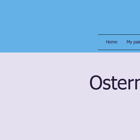
Home
My pai
Oster