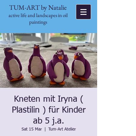
TUM-ART by Natalie
active life and landscapes in oil
paintings
Kneten mit Iryna (
Plastilin ) für Kinder
ab 5 j.a.
Sat 15 Mar
  |  
Tum-Art Atelier