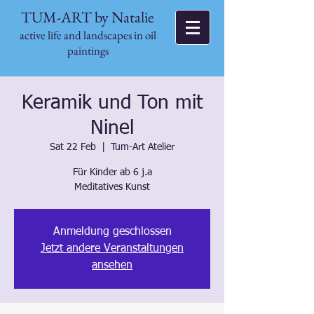
TUM-ART by Natalie
active life and landscapes in oil
paintings
Keramik und Ton mit
Ninel
Sat 22 Feb
  |  
Tum-Art Atelier
Für Kinder ab 6 j.a
Meditatives Kunst
Anmeldung geschlossen
Jetzt andere Veranstaltungen
ansehen