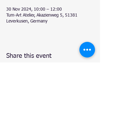
30 Nov 2024, 10:00 – 12:00
Tum-Art Atelier, Akazienweg 5, 51381
Leverkusen, Germany
Share this event
© 2020 by Natalie.
- Atelier TUM-Art
, Leverkusen.
Proudly created with
Wix.com