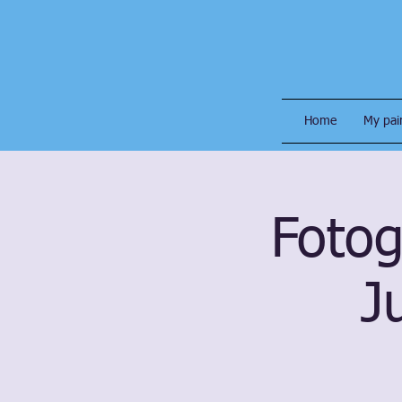
Home
My pai
Fotog
J