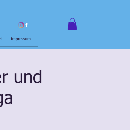
ct
Impressum
er und
ga