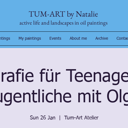
TUM-ART by Natalie
active life and landscapes in oil paintings
ntings
My paintings
Events
About me
Archive
Conta
rafie für Teenag
ugentliche mit Ol
Sun 26 Jan
  |  
Tum-Art Atelier