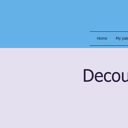
Home
My pai
Decou