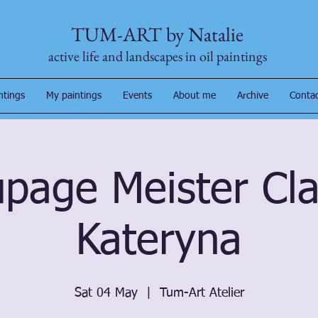
TUM-ART by Natalie
active life and landscapes in oil paintings
ntings
My paintings
Events
About me
Archive
Conta
page Meister Cla
Kateryna
Sat 04 May
  |  
Tum-Art Atelier